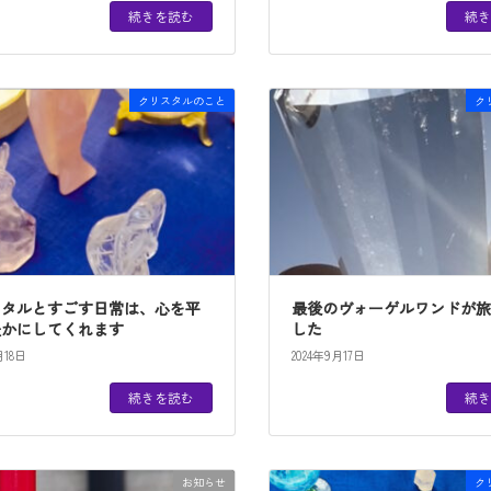
続きを読む
続き
クリスタルのこと
ク
スタルとすごす日常は、心を平
最後のヴォーゲルワンドが
豊かにしてくれます
した
月18日
2024年9月17日
続きを読む
続き
お知らせ
ク