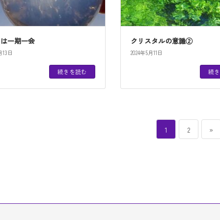
いは一期一会
クリスタルの意識②
月13日
2024年5月11日
続きを読む
続き
ペ
ペ
1
2
»
ー
ー
ジ
ジ