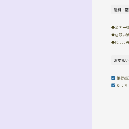
ジ
送料・配
送
◆全国一律7
り
◆店頭お
◆10,0
お支払い
銀行振
ゆうち