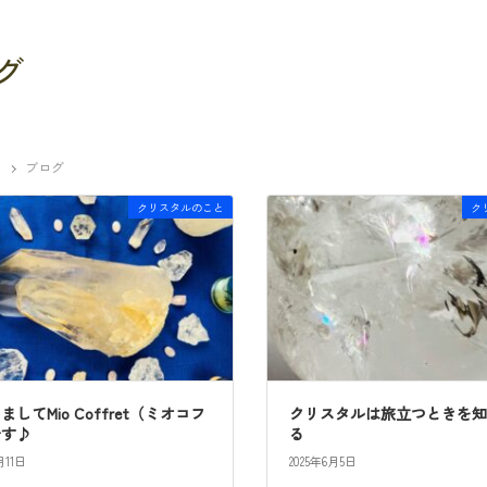
グ
ブログ
クリスタルのこと
ク
ましてMio Coffret（ミオコフ
クリスタルは旅立つときを
です♪
る
月11日
2025年6月5日