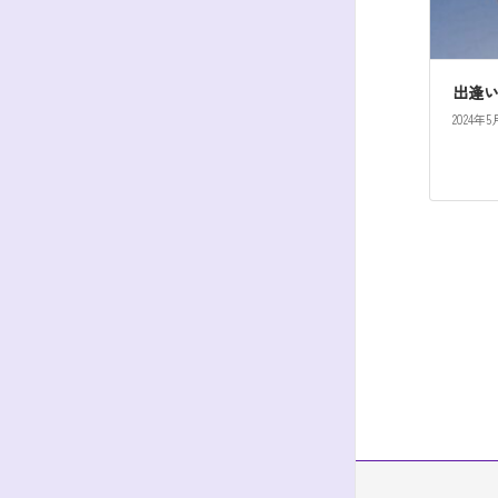
出逢
2024年5
投
稿
の
ペ
ー