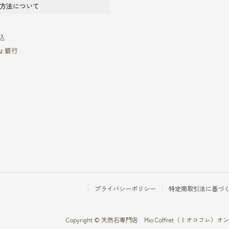
方法について
込
ょ銀行
プライバシーポリシー
特定商取引法に基づ
Copyright © 天然石専門店 Mio Coffret（ミオコフレ）オンライ