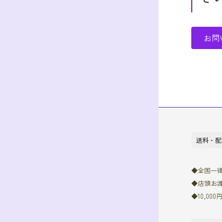
お問
送料・配
◆全国一律7
◆店頭お
◆10,0