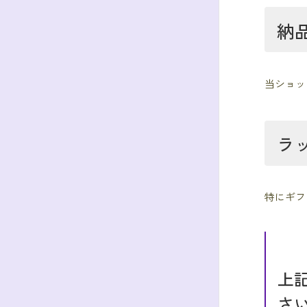
納
当ショッ
ラ
特にギフ
上
さ