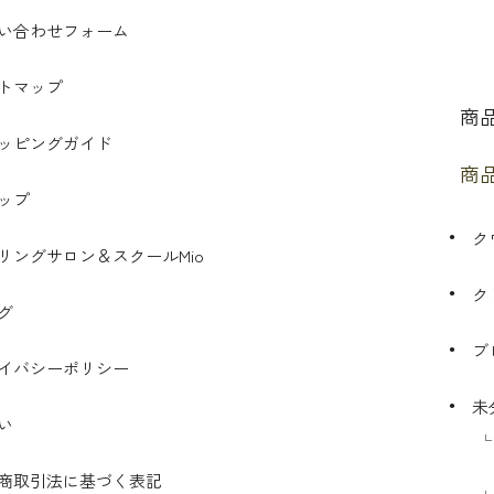
い合わせフォーム
トマップ
商
ッピングガイド
商
ップ
ク
リングサロン＆スクールMio
ク
グ
ブ
イバシーポリシー
未
い
商取引法に基づく表記