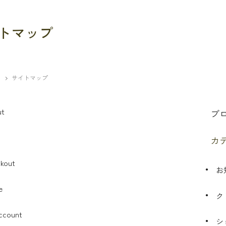
トマップ
サイトマップ
ut
ブ
カ
kout
お
e
ク
ccount
シ