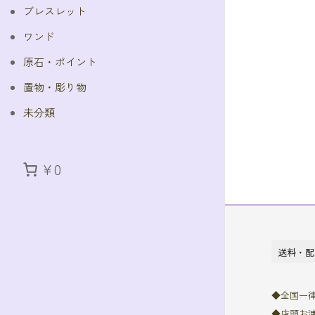
ブレスレット
ワンド
原石・ポイント
置物・彫り物
未分類
¥0
送料・配
◆全国一律7
◆店頭お